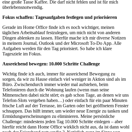
eine große Tasse Kaffee. Die darf nicht fehlen und ist für mich
überlebensnotwendig.
Fokus schaffen: Tagesaufgaben festlegen und priorisieren
Gerade im Home Office finde ich es noch wichtiger, meinen
täglichen Arbeitsablauf festzulegen, um mich nicht von anderen
Dingen ablenken zu lassen. Hierfür mache ich mir diverse Notizen
in meinem Journal, Outlook und der Microsoft To-Do App. Alle
Aufgaben werden für den Tag priorisiert. So habe ich klare
Tagesziele im Fokus.
Ausreichend bewegen: 10.000 Schritte Challenge
Wichtig finde ich auch, immer für ausreichend Bewegung zu
sorgen, da wir zu Hause einfach viel weniger in Aktion sind als im
Büro. Zwischendurch immer wieder mal aufstehen, beim
Telefonieren durch die Wohnung laufen (wenn man seine
Mitmenschen dabei nicht stört; es gab schon Tage, an denen wir uns
Telefon-Slots vergeben haben…) oder einfach für ein paar Minuten
frische Luft auf der Terrasse, im Garten oder bei geöffnetem Fenster
schnappen. Das hilft immer, um wieder neue Energie zu tanken und
Ermüdungserscheinungen zu eliminieren. Meine persönliche
Challenge: mindestens jeden Tag 10.000 Schritte einlegen – aber
hierfür reicht dann Home Office wirklich nicht aus, da ist dann wohl