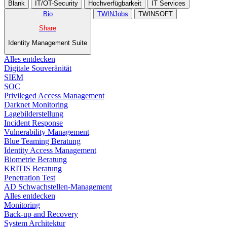
Blank
IT/OT-Security
Hochverfügbarkeit
IT Services
Bio
TWINJobs
TWINSOFT
Share
Identity Management Suite
Alles entdecken
Digitale Souveränität
SIEM​
SOC
Privileged Access Management
Darknet Monitoring
Lagebilderstellung
Incident Response​
Vulnerability Management
Blue Teaming Beratung​
Identity Access Management
Biometrie Beratung​
KRITIS Beratung​
Penetration Test
AD Schwachstellen-Management
Alles entdecken
Monitoring
Back-up and Recovery
System Architektur