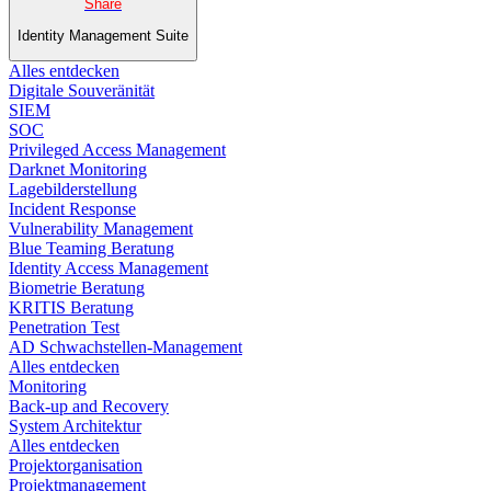
Share
Identity Management Suite
Alles entdecken
Digitale Souveränität
SIEM​
SOC
Privileged Access Management
Darknet Monitoring
Lagebilderstellung
Incident Response​
Vulnerability Management
Blue Teaming Beratung​
Identity Access Management
Biometrie Beratung​
KRITIS Beratung​
Penetration Test
AD Schwachstellen-Management
Alles entdecken
Monitoring
Back-up and Recovery
System Architektur
Alles entdecken
Projektorganisation
Projektmanagement