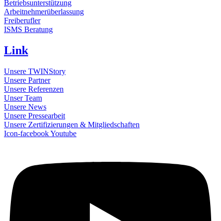
Betriebsunterstützung
Arbeitnehmerüberlassung
Freiberufler
ISMS Beratung
Link
Unsere TWINStory
Unsere Partner
Unsere Referenzen
Unser Team
Unsere News
Unsere Pressearbeit
Unsere Zertifizierungen & Mitgliedschaften
Icon-facebook
Youtube