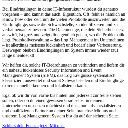
Bei Eindringlingen in deine IT-Infrastruktur würdest du genauso
vorgehen – und kannst das auch. Eigentlich. Oft fehlt es nämlich an
Know-how oder Zeit, um die vielen Protokolle auszuwerten und die
Eindringlinge, sowie die Schwachstelle, zu identifizieren und zu
verbannen/auszubessern. Die Datenmenge, die dein Sicherheitsnetz
auswirft, ist groß und zeigt dir eigentlich genau, wo die Problematik
liegt. Protokollverwaltung – das Log Management im Unternehmen
– ist allerdings meistens lückenhaft und bedarf einer Verbesserung.
Deswegen bleiben Eindringlingen im System immer wieder (zu)
lange unentdeckt!
Wir helfen dir, solche IT-Bedrohungen zu verhindern und liefern dir
ein nahezu lückenloses Security Information and Event
Management System (SIEM), das Log-Ereignisse systematisch
klassifiziert, auswertet und somit Schwachstellen und Eindringlinge
extrem schnell erkennen und lokalisieren kann.
Egal ob wir dir von vorne bis hinten und jederzeit zur Seite stehen
sollen, oder ob du einen gewissen Grad selbst in deinem
Unternehmen umsetzen möchtest und uns „nur“ als spezialisierten
und qualifizierten Partner an deiner Seite brauchst: Mit uns und
unserem Log Management System bist du auf der sicheren Seite.
Schließ dein Fenster jetzt. Mit uns.