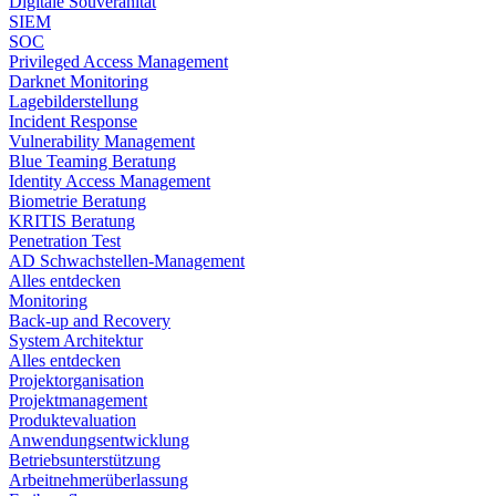
Digitale Souveränität
SIEM​
SOC
Privileged Access Management
Darknet Monitoring
Lagebilderstellung
Incident Response​
Vulnerability Management
Blue Teaming Beratung​
Identity Access Management
Biometrie Beratung​
KRITIS Beratung​
Penetration Test
AD Schwachstellen-Management
Alles entdecken
Monitoring
Back-up and Recovery
System Architektur
Alles entdecken
Projektorganisation
Projektmanagement
Produktevaluation
Anwendungsentwicklung
Betriebsunterstützung
Arbeitnehmerüberlassung