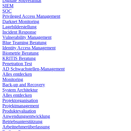
Digitale Souveränität
SIEM​
SOC
Privileged Access Management
Darknet Monitoring
Lagebilderstellung
Incident Response​
Vulnerability Management
Blue Teaming Beratung​
Identity Access Management
Biometrie Beratung​
KRITIS Beratung​
Penetration Test
AD Schwachstellen-Management
Alles entdecken
Monitoring
Back-up and Recovery
System Architektur
Alles entdecken
Projektorganisation
Projektmanagement
Produktevaluation
Anwendungsentwicklung
Betriebsunterstützung
Arbeitnehmerüberlassung