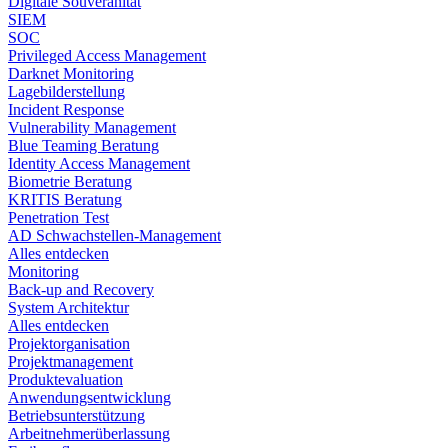
Digitale Souveränität
SIEM​
SOC
Privileged Access Management
Darknet Monitoring
Lagebilderstellung
Incident Response​
Vulnerability Management
Blue Teaming Beratung​
Identity Access Management
Biometrie Beratung​
KRITIS Beratung​
Penetration Test
AD Schwachstellen-Management
Alles entdecken
Monitoring
Back-up and Recovery
System Architektur
Alles entdecken
Projektorganisation
Projektmanagement
Produktevaluation
Anwendungsentwicklung
Betriebsunterstützung
Arbeitnehmerüberlassung