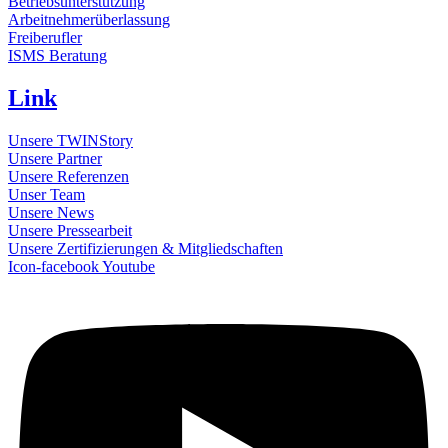
Betriebsunterstützung
Arbeitnehmerüberlassung
Freiberufler
ISMS Beratung
Link
Unsere TWINStory
Unsere Partner
Unsere Referenzen
Unser Team
Unsere News
Unsere Pressearbeit
Unsere Zertifizierungen & Mitgliedschaften
Icon-facebook
Youtube