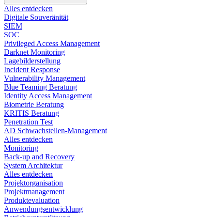
Alles entdecken
Digitale Souveränität
SIEM​
SOC
Privileged Access Management
Darknet Monitoring
Lagebilderstellung
Incident Response​
Vulnerability Management
Blue Teaming Beratung​
Identity Access Management
Biometrie Beratung​
KRITIS Beratung​
Penetration Test
AD Schwachstellen-Management
Alles entdecken
Monitoring
Back-up and Recovery
System Architektur
Alles entdecken
Projektorganisation
Projektmanagement
Produktevaluation
Anwendungsentwicklung