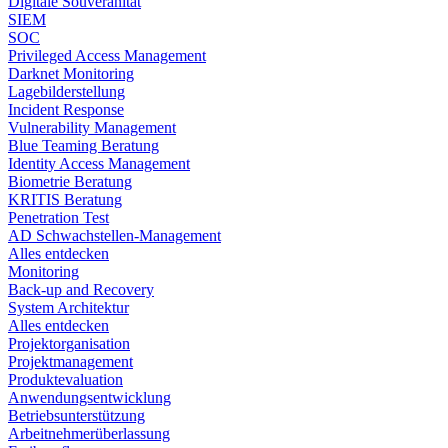
Digitale Souveränität
SIEM​
SOC
Privileged Access Management
Darknet Monitoring
Lagebilderstellung
Incident Response​
Vulnerability Management
Blue Teaming Beratung​
Identity Access Management
Biometrie Beratung​
KRITIS Beratung​
Penetration Test
AD Schwachstellen-Management
Alles entdecken
Monitoring
Back-up and Recovery
System Architektur
Alles entdecken
Projektorganisation
Projektmanagement
Produktevaluation
Anwendungsentwicklung
Betriebsunterstützung
Arbeitnehmerüberlassung