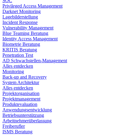
SOC
Privileged Access Management
Darknet Monitoring
Lagebilderstellung
Incident Response​
Vulnerability Management
Blue Teaming Beratung​
Identity Access Management
Biometrie Beratung​
KRITIS Beratung​
Penetration Test
AD Schwachstellen-Management
Alles entdecken
Monitoring
Back-up and Recovery
System Architektur
Alles entdecken
Projektorganisation
Projektmanagement
Produktevaluation
Anwendungsentwicklung
Betriebsunterstützung
Arbeitnehmerüberlassung
Freiberufler
ISMS Beratung