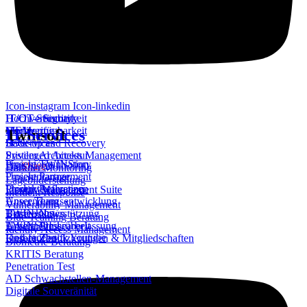
Icon-instagram
Icon-linkedin
IT/OT-Security
Hochverfügbarkeit
IT/OT - Security
SIEM​
Monitoring
Hochverfügbarkeit
Twinsoft
IT Services
SOC
Back-up and Recovery
IT Services
Privileged Access Management
System Architektur
Unsere TWINStory
Projektorganisation
Bio
Share
Darknet Monitoring
Unsere Partner
Projektmanagement
Lagebilderstellung
Unsere Referenzen
Produktevaluation
Identity Management Suite
Incident Response​
Unser Team
Anwendungsentwicklung
Vulnerability Management
TWINJobs
Unsere News
Betriebsunterstützung
Blue Teaming Beratung​
TWINSOFT
Unsere Pressearbeit
Arbeitnehmerüberlassung
Identity Access Management
Icon-facebook
Youtube
Unsere Zertifizierungen & Mitgliedschaften
Freiberufler
Biometrie Beratung​
KRITIS Beratung​
Penetration Test
AD Schwachstellen-Management
Digitale Souveränität