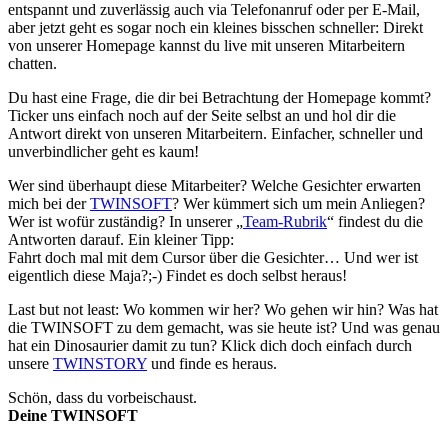
entspannt und zuverlässig auch via Telefonanruf oder per E-Mail,
aber jetzt geht es sogar noch ein kleines bisschen schneller: Direkt
von unserer Homepage kannst du live mit unseren Mitarbeitern
chatten.
Du hast eine Frage, die dir bei Betrachtung der Homepage kommt?
Ticker uns einfach noch auf der Seite selbst an und hol dir die
Antwort direkt von unseren Mitarbeitern. Einfacher, schneller und
unverbindlicher geht es kaum!
Wer sind überhaupt diese Mitarbeiter? Welche Gesichter erwarten
mich bei der
TWINSOFT
? Wer kümmert sich um mein Anliegen?
Wer ist wofür zuständig? In unserer „
Team-Rubrik
“ findest du die
Antworten darauf. Ein kleiner Tipp:
Fahrt doch mal mit dem Cursor über die Gesichter… Und wer ist
eigentlich diese Maja?;-) Findet es doch selbst heraus!
Last but not least: Wo kommen wir her? Wo gehen wir hin? Was hat
die TWINSOFT zu dem gemacht, was sie heute ist? Und was genau
hat ein Dinosaurier damit zu tun? Klick dich doch einfach durch
unsere
TWINSTORY
und finde es heraus.
Schön, dass du vorbeischaust.
Deine TWINSOFT