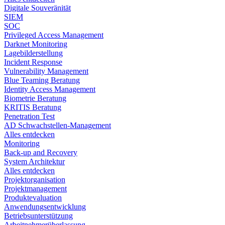
Digitale Souveränität
SIEM​
SOC
Privileged Access Management
Darknet Monitoring
Lagebilderstellung
Incident Response​
Vulnerability Management
Blue Teaming Beratung​
Identity Access Management
Biometrie Beratung​
KRITIS Beratung​
Penetration Test
AD Schwachstellen-Management
Alles entdecken
Monitoring
Back-up and Recovery
System Architektur
Alles entdecken
Projektorganisation
Projektmanagement
Produktevaluation
Anwendungsentwicklung
Betriebsunterstützung
Arbeitnehmerüberlassung